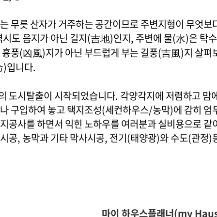
는 무릇 산자가 거주하는 공간이므로 주변지형이 무엇보다
역시도 음지가 아닌 길지(吉地)인지, 주변에 물(水)은 탁
 흉풍(凶風)지가 아닌 부드럽게 부는 길풍(吉風)지 살펴
)입니다.
 도시탈출이 시작되었습니다. 각양각지에 저렴하고 맘에
나 구입하여 놓고 택지조성(세컨하우스/농막)에 감히 엄두
지공사를 하면서 익힌 노하우를 여러분과 실비용으로 같이
시공, 농막과 기타 막사시공, 전기(태양광)와 수도(관정)
마이 하우스플래너(my Hausp