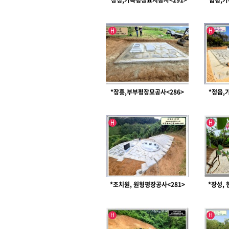
*장성,가족평장묘지공사<291>
*함평,
인기글
인기글
H
H
*장흥,부부평장묘공사<286>
*정읍,
인기글
인기글
H
H
*조치원, 원형평장공사<281>
*장성,
인기글
인기글
H
H