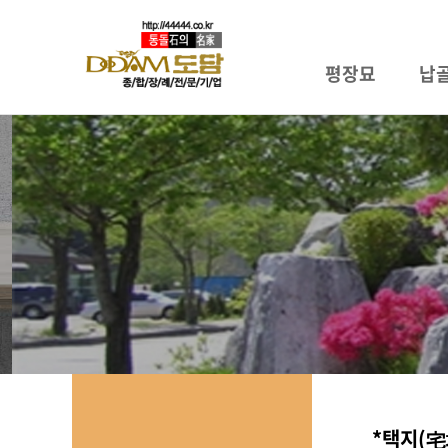
평장묘
납
하위분류
하위분류
하위분류
*택지(宅