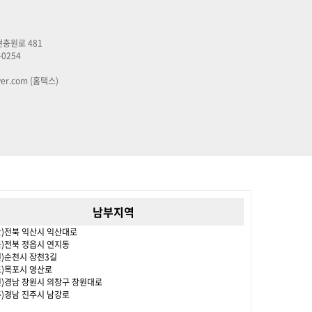
현충원로 481
-0254
ver.com (홈택스)
남부지역
산)전북 익산시 익산대로
읍)전북 정읍시 연지동
천)순천시 장천3길
포)목포시 영산로
원)경남 창원시 의창구 창원대로
주)경남 진주시 남강로