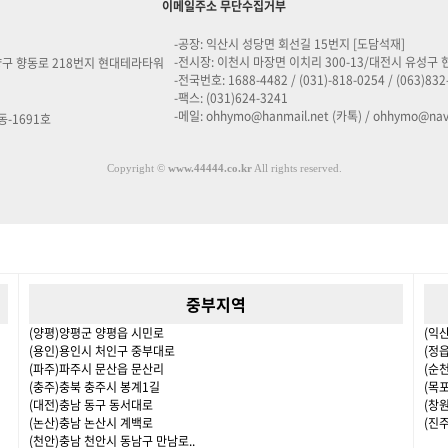
이메일주소 무단수집거부
-공장: 익산시 성당면 회선길 15번지 [도담석재]
-전시장: 이천시 마장면 이치리 300-13/대전시 유성구 
양구 향동로 218번지 현대테라타워
-전국번호: 1688-4482 / (031)-818-0254 / (063)832
-팩스: (031)624-3241
-메일: ohhymo@hanmail.net (카톡) / ohhymo@na
동-1691호
Copyright
©
www.44444.co.kr
All rights reserved.
중부지역
(양평)양평군 양평읍 시민로
(익
(용인)용인시 처인구 중부대로
(정
(파주)파주시 문산읍 문산리
(순
(충주)충북 충주시 봉계1길
(목
(대전)충남 동구 동서대로
(창
(논산)충남 논산시 계백로
(진
(천안)충남 천안시 동남구 만남로..