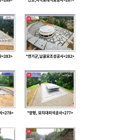
<288>
*진도,사각묘테석묘공사<287>
인기글
H
<283>
*연기군,납골묘조성공사<282>
인기글
H
사<278>
*양평, 묘지대리석공사<277>
인기글
H