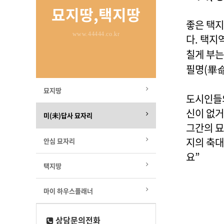
묘지땅,택지땅
좋은 택지
www.44444.co.kr
다. 택지
칠게 부는
필명(畢命
묘지땅
도시인들의
신이 없거
미(未)답사 묘자리
그간의 묘
지의 축대
안심 묘자리
요”
택지땅
마이 하우스플래너
상담문의전화