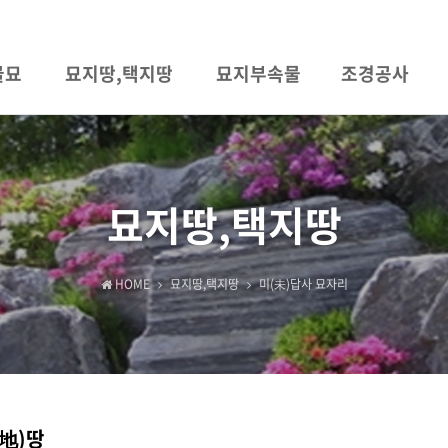
골묘
묘지땅,택지땅
묘지부속물
조경공사
묘지땅,택지땅
HOME
묘지땅,택지땅
미(未)답사 묘자리
地)땅