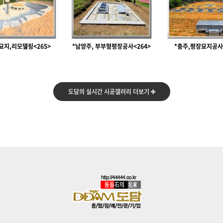
 묘지,리모델링<265>
*남양주, 부부형평장공사<264>
*충주,평장묘지공사<
도담의 실시간 시공갤러리 더보기