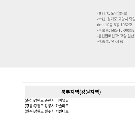
-會社名: 도담(夲憺)
-本社: 경기도 고양시 덕
dmc 10층 B동-1062호
-事業者: 685-10-00998
-통신판매신고: 고양 일산
-代表者: 吳 炯 模
북부지역(강원지역)
(춘천)강원도 춘천시 터미널길
(강릉)강원도 강릉시 하슬라로
(원주)강원도 원주시 서원대로