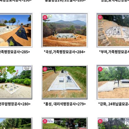
가족평장묘지공사<290>
*통돌평장2위/3조설치<289>
*영암,묘역재단장공사
인기글
인기글
유투브영상
H
H
가족평장묘공사<285>
*곡성,가족평장묘공사<284>
*부여,가족평장묘공사
인기글
인기글
H
H
 현무암평장공사<280>
*홍성, 대리석평장공사<279>
*강화, 24위납골묘공
인기글
인기글
H
H