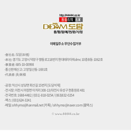
이메일주소 무단수집거부
-會社名: 도담(夲憺)
-本社: 경기도 고양시 덕양구 향동로 218번지 현대테라타워dmc 10층 B동-1062호
-事業者: 685-10-00998
-통신판매신고: 고양 일산동-1691호
-代表者: 吳 炯 模
-공장: 익산시 성당면 회선길 15번지 [도담석재]
-전시장: 이천시 마장면 이치리 300-13/대전시 유성구 현충원로 481
-전국번호: 1688-4482 / (031)-818-0254 / (063)832-0254
-팩스: (031)624-3241
-메일: ohhymo@hanmail.net (카톡) / ohhymo@naver.com (홈택스)
©
www.44444.co.kr