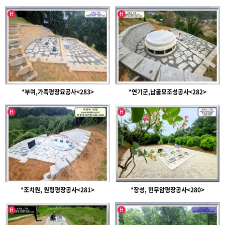
인기글
인기글
유투브영상
H
H
*부여,가족평장묘공사<283>
*연기군,납골묘조성공사<282>
인기글
인기글
H
H
*조치원, 원형평장공사<281>
*장성, 현무암평장공사<280>
인기글
인기글
H
H