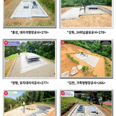
*홍성, 대리석평장공사<279>
*강화, 24위납골묘공사<278>
인기글
인기글
H
H
*양평, 묘지대리석공사<277>
*김천, 가족형평장공사<266>
인기글
인기글
H
H