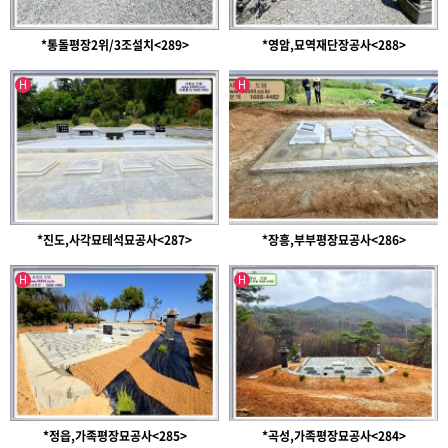
*통돌평장2위/3조설치<289>
*영암,묘역재단장공사<288>
인기글
인기글
H
H
*진도,사각묘테석묘공사<287>
*장흥,부부평장묘공사<286>
인기글
인기글
H
H
*정읍,가족평장묘공사<285>
*곡성,가족평장묘공사<284>