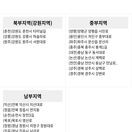
북부지역(강원지역)
중부지역
(춘천)강원도 춘천시 터미널길
(양평)양평군 양평읍 시민로
(강릉)강원도 강릉시 하슬라로
(용인)용인시 처인구 중부대로
(원주)강원도 원주시 서원대로
(파주)파주시 문산읍 문산리
(충주)충북 충주시 봉계1길
(대전)충남 동구 동서대로
(논산)충남 논산시 계백로
(천안)충남 천안시 동남구 만남로..
(상주)경북 상주시 삼백로
(경주)경북 경주시 강변로
남부지역
(익산)전북 익산시 익산대로
(정읍)전북 정읍시 연지동
(순천)순천시 장천3길
(목포)목포시 영산로
(창원)경남 창원시 의창구 창원대로
(진주)경남 진주시 남강로