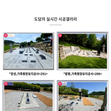
도담의 실시간 시공갤러리
인기글
인기글
H
H
*장성,가족평장묘지공사<291>
*함평,가족평장묘지공사<290>
인기글
인기글
H
H