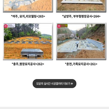
*여주, 묘지,리모델링<265>
*남양주, 부부형평장공사<264>
인기글
인기글
H
H
*충주,평장묘지공사<262>
*춘천,가족묘지공사<261>
도담의 실시간 시공갤러리 더보기