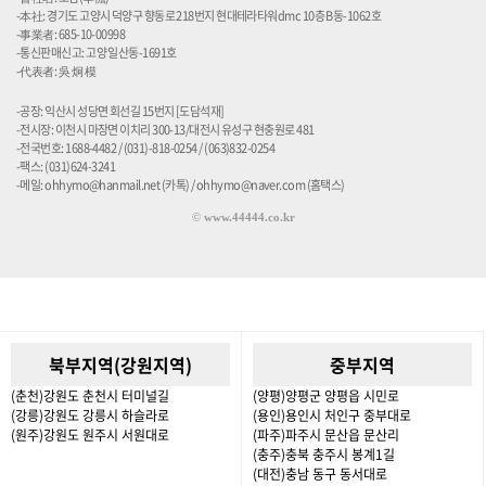
-本社: 경기도 고양시 덕양구 향동로 218번지 현대테라타워dmc 10층 B동-1062호
-事業者: 685-10-00998
-통신판매신고: 고양 일산동-1691호
-代表者: 吳 炯 模
-공장: 익산시 성당면 회선길 15번지 [도담석재]
-전시장: 이천시 마장면 이치리 300-13/대전시 유성구 현충원로 481
-전국번호: 1688-4482 / (031)-818-0254 / (063)832-0254
-팩스: (031)624-3241
-메일: ohhymo@hanmail.net (카톡) / ohhymo@naver.com (홈택스)
©
www.44444.co.kr
북부지역(강원지역)
중부지역
(춘천)강원도 춘천시 터미널길
(양평)양평군 양평읍 시민로
(강릉)강원도 강릉시 하슬라로
(용인)용인시 처인구 중부대로
(원주)강원도 원주시 서원대로
(파주)파주시 문산읍 문산리
(충주)충북 충주시 봉계1길
(대전)충남 동구 동서대로