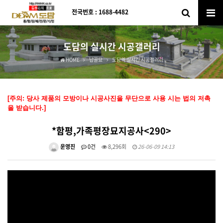
전국번호 : 1688-4482
도담의 실시간 시공갤러리
HOME
납골묘
도담의 실시간 시공갤러리
[주의: 당사 제품의 모방이나 시공사진을 무단으로 사용 시는 법의 저촉
을 받습니다.]
*함평,가족평장묘지공사<290>
운영진
0건
8,296회
26-06-09 14:13