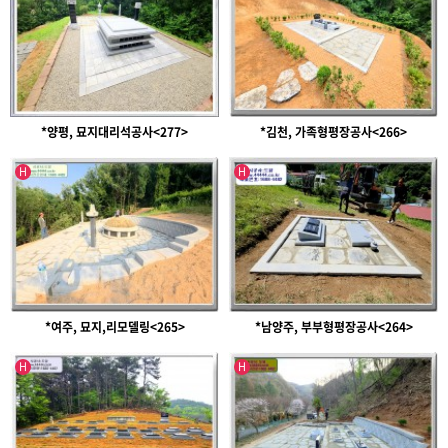
*양평, 묘지대리석공사<277>
*김천, 가족형평장공사<266>
인기글
인기글
H
H
*여주, 묘지,리모델링<265>
*남양주, 부부형평장공사<264>
인기글
인기글
H
H