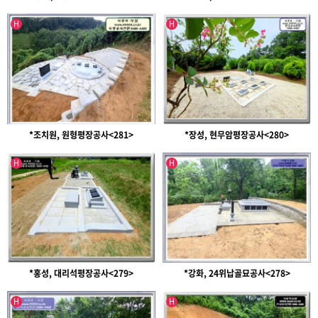
인기글
인기글
H
H
*조치원, 원형평장공사<281>
*장성, 현무암평장공사<280>
인기글
인기글
H
H
*홍성, 대리석평장공사<279>
*강화, 24위납골묘공사<278>
인기글
인기글
H
H