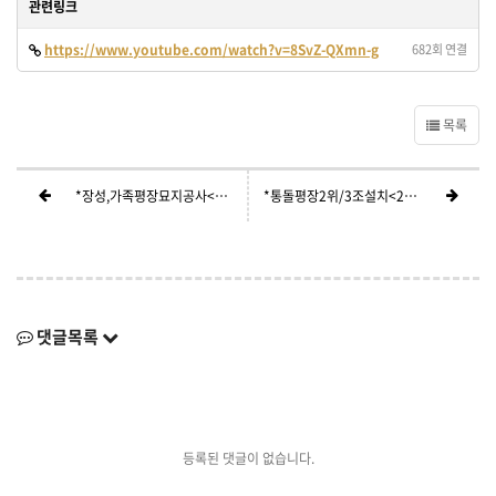
관련링크
https://www.youtube.com/watch?v=8SvZ-QXmn-g
682회 연결
목록
*장성,가족평장묘지공사<291>
*통돌평장2위/3조설치<289>
댓글목록
등록된 댓글이 없습니다.