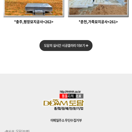
*충주,평장묘지공사<262>
*춘천,가족묘지공사<261>
도담의 실시간 시공갤러리 더보기
이메일주소 무단수집거부
-會社名: 도담(夲憺)