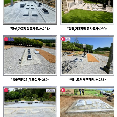
*장성,가족평장묘지공사<291>
*함평,가족평장묘지공사<290>
인기글
인기글
H
H
*통돌평장2위/3조설치<289>
*영암,묘역재단장공사<288>
인기글
인기글
H
H