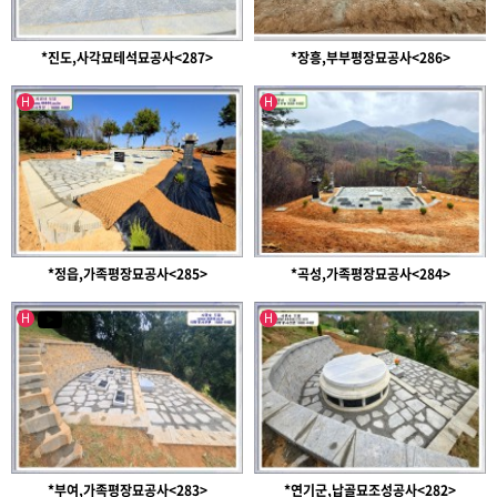
*진도,사각묘테석묘공사<287>
*장흥,부부평장묘공사<286>
인기글
인기글
H
H
*정읍,가족평장묘공사<285>
*곡성,가족평장묘공사<284>
인기글
인기글
유투브영상
H
H
*부여,가족평장묘공사<283>
*연기군,납골묘조성공사<282>