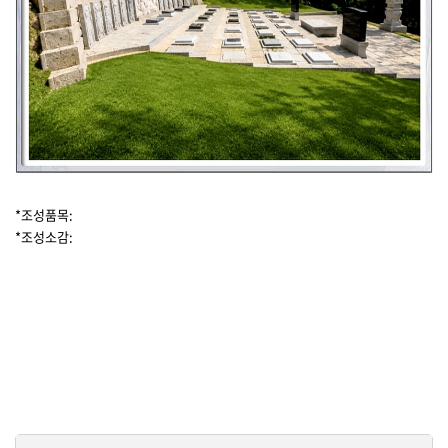
*조성품목:
*조성소감: