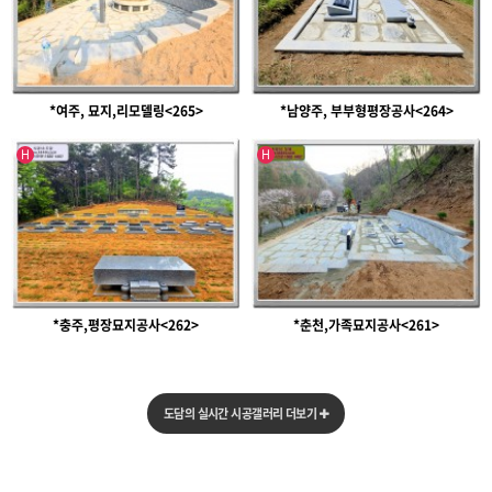
*여주, 묘지,리모델링<265>
*남양주, 부부형평장공사<264>
인기글
인기글
H
H
*충주,평장묘지공사<262>
*춘천,가족묘지공사<261>
도담의 실시간 시공갤러리 더보기