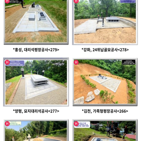
H
H
*홍성, 대리석평장공사<279>
*강화, 24위납골묘공사<278>
인기글
인기글
H
H
*양평, 묘지대리석공사<277>
*김천, 가족형평장공사<266>
인기글
인기글
H
H