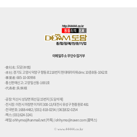
이메일주소 무단수집거부
-會社名: 도담(夲憺)
-本社: 경기도 고양시 덕양구 향동로 218번지 현대테라타워dmc 10층 B동-1062호
-事業者: 685-10-00998
-통신판매신고: 고양 일산동-1691호
-代表者: 吳 炯 模
-공장: 익산시 성당면 회선길 15번지 [도담석재]
-전시장: 이천시 마장면 이치리 300-13/대전시 유성구 현충원로 481
-전국번호: 1688-4482 / (031)-818-0254 / (063)832-0254
-팩스: (031)624-3241
-메일: ohhymo@hanmail.net (카톡) / ohhymo@naver.com (홈택스)
©
www.44444.co.kr