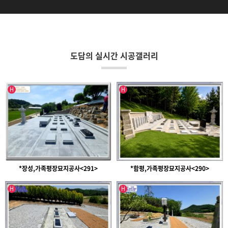
도담의 실시간 시공갤러리
인기글
인기글
H
H
*장성,가족평장묘지공사<291>
*함평,가족평장묘지공사<290>
인기글
인기글
H
H