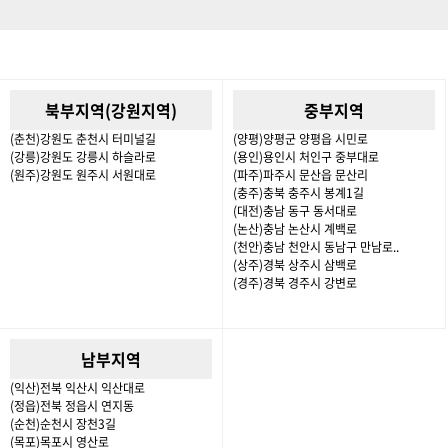
북부지역(강원지역)
중부지역
(춘천)강원도 춘천시 터미널길
(양평)양평군 양평읍 시민로
(강릉)강원도 강릉시 하슬라로
(용인)용인시 처인구 중부대로
(원주)강원도 원주시 서원대로
(파주)파주시 문산읍 문산리
(충주)충북 충주시 봉계1길
(대전)충남 동구 동서대로
(논산)충남 논산시 계백로
(천안)충남 천안시 동남구 만남로..
(상주)경북 상주시 삼백로
(경주)경북 경주시 강변로
남부지역
(익산)전북 익산시 익산대로
(정읍)전북 정읍시 연지동
(순천)순천시 장천3길
(목포)목포시 영산로