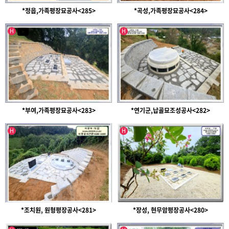
*정읍,가족평장묘공사<285>
*곡성,가족평장묘공사<284>
인기글
인기글
유투브영상
H
H
*부여,가족평장묘공사<283>
*연기군,납골묘조성공사<282>
인기글
인기글
H
H
*조치원, 원형평장공사<281>
*장성, 현무암평장공사<280>
인기글
인기글