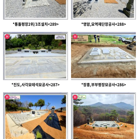
*통돌평장2위/3조설치<289>
*영암,묘역재단장공사<288>
인기글
인기글
H
H
*진도,사각묘테석묘공사<287>
*장흥,부부평장묘공사<286>
인기글
인기글
H
H