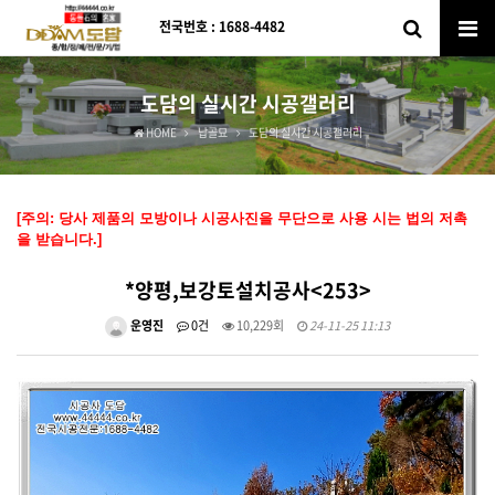
전국번호 : 1688-4482
도담의 실시간 시공갤러리
HOME
납골묘
도담의 실시간 시공갤러리
[주의: 당사 제품의 모방이나 시공사진을 무단으로 사용 시는 법의 저촉
을 받습니다.]
*양평,보강토설치공사<253>
운영진
0건
10,229회
24-11-25 11:13